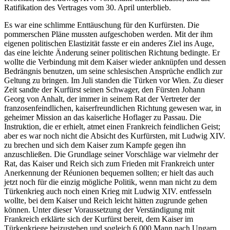
Ratifikation des Vertrages vom 30. April unterblieb.
Es war eine schlimme Enttäuschung für den Kurfürsten. Die
pommerschen Pläne mussten aufgeschoben werden. Mit der ihm
eigenen politischen Elastizität fasste er ein anderes Ziel ins Auge,
das eine leichte Änderung seiner politischen Richtung bedingte. Er
wollte die Verbindung mit dem Kaiser wieder anknüpfen und dessen
Bedrängnis benutzen, um seine schlesischen Ansprüche endlich zur
Geltung zu bringen. Im Juli standen die Türken vor Wien. Zu dieser
Zeit sandte der Kurfürst seinen Schwager, den Fürsten Johann
Georg von Anhalt, der immer in seinem Rat der Vertreter der
franzosenfeindlichen, kaiserfreundlichen Richtung gewesen war, in
geheimer Mission an das kaiserliche Hoflager zu Passau. Die
Instruktion, die er erhielt, atmet einen Frankreich feindlichen Geist;
aber es war noch nicht die Absicht des Kurfürsten, mit Ludwig XIV.
zu brechen und sich dem Kaiser zum Kampfe gegen ihn
anzuschließen. Die Grundlage seiner Vorschläge war vielmehr der
Rat, das Kaiser und Reich sich zum Frieden mit Frankreich unter
Anerkennung der Réunionen bequemen sollten; er hielt das auch
jetzt noch für die einzig mögliche Politik, wenn man nicht zu dem
Türkenkrieg auch noch einen Krieg mit Ludwig XIV. entfesseln
wollte, bei dem Kaiser und Reich leicht hätten zugrunde gehen
können. Unter dieser Voraussetzung der Verständigung mit
Frankreich erklärte sich der Kurfürst bereit, dem Kaiser im
Türkenkriege beizustehen und sogleich 6.000 Mann nach Ungarn