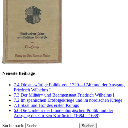
Neueste Beiträge
7.4 Die auswärtige Politik von 1720—1740 und der Ausgang
Friedrich Wilhelms I.
7.3 Der Militär= und Beamtenstaat Friedrich Wilhelms I.
7.2 Im spanischen Erbfolgekriege und im nordischen Kriege
7.1 Staat und Hof des ersten Königs
6.6 Die Umkehr der brandenburgischen Politik und der
Ausgang des Großen Kurfürsten (1684 – 1688)
Suche nach:
Suchen