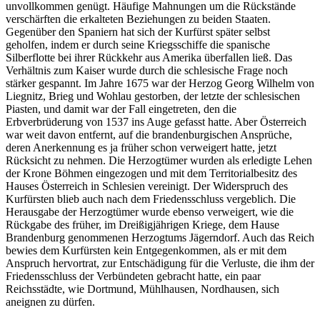
unvollkommen genügt. Häufige Mahnungen um die Rückstände
verschärften die erkalteten Beziehungen zu beiden Staaten.
Gegenüber den Spaniern hat sich der Kurfürst später selbst
geholfen, indem er durch seine Kriegsschiffe die spanische
Silberflotte bei ihrer Rückkehr aus Amerika überfallen ließ. Das
Verhältnis zum Kaiser wurde durch die schlesische Frage noch
stärker gespannt. Im Jahre 1675 war der Herzog Georg Wilhelm von
Liegnitz, Brieg und Wohlau gestorben, der letzte der schlesischen
Piasten, und damit war der Fall eingetreten, den die
Erbverbrüderung von 1537 ins Auge gefasst hatte. Aber Österreich
war weit davon entfernt, auf die brandenburgischen Ansprüche,
deren Anerkennung es ja früher schon verweigert hatte, jetzt
Rücksicht zu nehmen. Die Herzogtümer wurden als erledigte Lehen
der Krone Böhmen eingezogen und mit
dem Territorialbesitz des
Hauses Österreich in Schlesien vereinigt. Der Widerspruch des
Kurfürsten blieb auch nach dem Friedensschluss vergeblich. Die
Herausgabe der Herzogtümer wurde ebenso verweigert, wie die
Rückgabe des früher, im Dreißigjährigen Kriege, dem Hause
Brandenburg genommenen Herzogtums Jägerndorf. Auch das Reich
bewies dem Kurfürsten kein Entgegenkommen, als er mit dem
Anspruch hervortrat, zur Entschädigung für die Verluste, die ihm der
Friedensschluss der Verbündeten gebracht hatte, ein paar
Reichsstädte, wie Dortmund, Mühlhausen, Nordhausen, sich
aneignen zu dürfen.