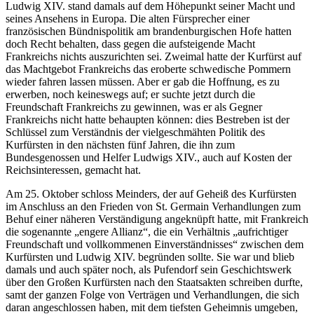
Ludwig XIV. stand damals auf dem Höhepunkt seiner Macht und
seines Ansehens in Europa. Die alten Fürsprecher einer
französischen Bündnispolitik am brandenburgischen Hofe hatten
doch Recht behalten, dass gegen die aufsteigende Macht
Frankreichs nichts auszurichten sei. Zweimal hatte der Kurfürst auf
das Machtgebot Frankreichs das eroberte schwedische Pommern
wieder fahren lassen müssen. Aber er gab die Hoffnung, es zu
erwerben, noch keineswegs auf; er suchte jetzt durch die
Freundschaft Frankreichs zu gewinnen, was er als Gegner
Frankreichs nicht hatte behaupten können: dies Bestreben ist der
Schlüssel zum Verständnis der vielgeschmähten Politik des
Kurfürsten in den nächsten fünf Jahren, die ihn zum
Bundesgenossen und Helfer Ludwigs XIV., auch auf Kosten der
Reichsinteressen, gemacht hat.
Am 25. Oktober schloss Meinders, der auf Geheiß des Kurfürsten
im Anschluss an den Frieden von St. Germain Verhandlungen zum
Behuf einer näheren Verständigung angeknüpft hatte, mit Frankreich
die sogenannte „engere Allianz“, die ein Verhältnis „aufrichtiger
Freundschaft und vollkommenen Einverständnisses“ zwischen dem
Kurfürsten und Ludwig XIV. begründen sollte. Sie war und blieb
damals und auch später noch, als Pufendorf sein Geschichtswerk
über den Großen Kurfürsten nach den Staatsakten schreiben durfte,
samt der ganzen Folge von Verträgen und Verhandlungen, die sich
daran angeschlossen haben, mit dem tiefsten Geheimnis umgeben,