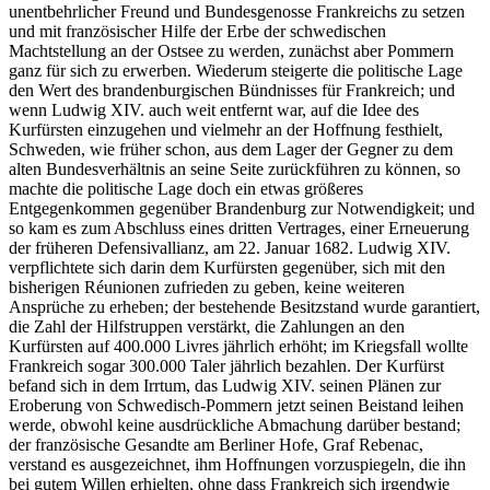
unentbehrlicher Freund und Bundesgenosse Frankreichs zu setzen
und mit französischer Hilfe der Erbe der schwedischen
Machtstellung an der Ostsee zu werden, zunächst aber Pommern
ganz für sich zu erwerben. Wiederum steigerte die politische Lage
den Wert des brandenburgischen Bündnisses für Frankreich; und
wenn Ludwig XIV. auch weit entfernt war, auf die Idee des
Kurfürsten einzugehen und vielmehr an der Hoffnung festhielt,
Schweden, wie früher schon, aus dem Lager der Gegner zu dem
alten Bundesverhältnis an seine Seite zurückführen zu können, so
machte die politische Lage doch ein etwas
größeres
Entgegenkommen gegenüber Brandenburg zur Notwendigkeit; und
so kam es zum Abschluss eines dritten Vertrages, einer Erneuerung
der früheren Defensivallianz, am 22. Januar 1682. Ludwig XIV.
verpflichtete sich darin dem Kurfürsten gegenüber, sich mit den
bisherigen Réunionen zufrieden zu geben, keine weiteren
Ansprüche zu erheben; der bestehende Besitzstand wurde garantiert,
die Zahl der Hilfstruppen verstärkt, die Zahlungen an den
Kurfürsten auf 400.000 Livres jährlich erhöht; im Kriegsfall wollte
Frankreich sogar 300.000 Taler jährlich bezahlen. Der Kurfürst
befand sich in dem Irrtum, das Ludwig XIV. seinen Plänen zur
Eroberung von Schwedisch-Pommern jetzt seinen Beistand leihen
werde, obwohl keine ausdrückliche Abmachung darüber bestand;
der französische Gesandte am Berliner Hofe, Graf Rebenac,
verstand es ausgezeichnet, ihm Hoffnungen vorzuspiegeln, die ihn
bei gutem Willen erhielten, ohne dass Frankreich sich irgendwie