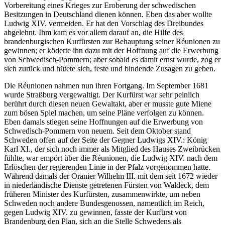
Vorbereitung eines Krieges zur Eroberung der schwedischen
Besitzungen in Deutschland dienen können. Eben das aber wollte
Ludwig XIV. vermeiden. Er hat den Vorschlag des Dreibundes
abgelehnt. Ihm kam es vor allem darauf an, die Hilfe des
brandenburgischen Kurfürsten zur Behauptung seiner Réunionen zu
gewinnen; er köderte ihn dazu mit der Hoffnung auf die Erwerbung
von Schwedisch-Pommern; aber sobald es damit ernst wurde, zog er
sich zurück und hütete sich, feste und bindende Zusagen zu geben.
Die Réunionen nahmen nun ihren Fortgang. Im September 1681
wurde Straßburg vergewaltigt. Der Kurfürst war sehr peinlich
berührt durch diesen neuen Gewaltakt, aber er musste gute Miene
zum bösen Spiel machen, um seine Pläne verfolgen zu können.
Eben damals stiegen seine Hoffnungen auf die Erwerbung von
Schwedisch-Pommern von neuem. Seit dem Oktober stand
Schweden offen auf der Seite der Gegner Ludwigs XIV.: König
Karl XI., der sich noch immer als Mitglied des Hauses Zweibrücken
fühlte, war empört über die Réunionen, die Ludwig XIV. nach dem
Erlöschen der regierenden Linie in der Pfalz vorgenommen hatte.
Während damals der Oranier Wilhelm III. mit dem seit 1672 wieder
in niederländische Dienste getretenen Fürsten von Waldeck, dem
früheren Minister des Kurfürsten, zusammenwirkte, um neben
Schweden noch andere Bundesgenossen, namentlich im Reich,
gegen Ludwig XIV. zu gewinnen, fasste der Kurfürst von
Brandenburg den Plan, sich an die Stelle Schwedens als