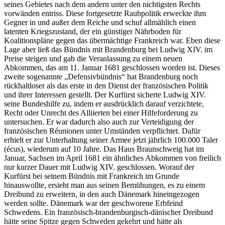
seines Gebietes nach dem andern unter den nichtigsten Rechts
vorwänden entriss. Diese fortgesetzte Raubpolitik erweckte ihm
Gegner in und außer dem Reiche und schuf allmählich einen
latenten Kriegszustand, der ein günstiger Nährboden für
Koalitionspläne gegen das übermächtige Frankreich war. Eben diese
Lage aber ließ das Bündnis mit Brandenburg bei Ludwig XIV. im
Preise steigen und gab die Veranlassung zu einem neuen
Abkommen, das am 11. Januar 1681 geschlossen worden ist. Dieses
zweite sogenannte „Defensivbündnis“ hat Brandenburg noch
rückhaltloser als das erste in den Dienst der französischen Politik
und ihrer Interessen gestellt. Der Kurfürst sicherte Ludwig XIV.
seine Bundeshilfe zu, indem er ausdrücklich darauf verzichtete,
Recht oder Unrecht des Alliierten bei einer Hilfeforderung zu
untersuchen. Er war dadurch also auch zur Verteidigung der
französischen Réunionen unter Umständen verpflichtet. Dafür
erhielt er zur Unterhaltung seiner Armee jetzt jährlich 100.000 Taler
(écus), wiederum auf 10 Jahre. Das Haus Braunschweig hat im
Januar, Sachsen im April 1681 ein ähnliches Abkommen von freilich
nur kurzer Dauer mit Ludwig XIV. geschlossen. Worauf der
Kurfürst bei seinem Bündnis mit Frankreich im Grunde
hinauswollte, ersieht man aus seinen Bemühungen, es zu einem
Dreibund zu erweitern, in den auch Dänemark hineingezogen
werden sollte. Dänemark war der geschworene Erbfeind
Schwedens. Ein französisch-brandenburgisch-dänischer Dreibund
hätte seine Spitze gegen Schweden gekehrt und hätte als