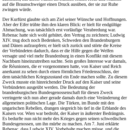
auf die Braunschweiger einen Druck ausüben, der sie zur Ruhe
zwingen würde.
Der Kurfürst glaubte sich am Ziel seiner Wünsche und Hoffnungen.
Aber der Eifer trübte ihm den klaren Blick: er hielt für endgültige
Abmachung, was tatsächlich erst vorläufige Verabredung war.
Rebenac hatte sich wohl gehütet, den Vertrag zu zeichnen; Ludwig
XIV. trug doch noch Bedenken, Schweden den Brandenburgern
und Dänen aufzuopfern; er hielt sich zurück und störte die Kreise
der Verbündeten dadurch, dass er die Hilfe gegen die Welfen
versagte und viel mehr Brandenburg in einen Konflikt mit diesem
Nachbarn hineinzutreiben suchte. Sein großes Interesse war damals,
die Réunionen, die er vorgenommen hatte, von Kaiser und Reich
anerkannt zu sehen durch einen förmlichen Friedensschluss, der
dem tatsächlichen Kriegszustand ein Ende machen sollte. Zu diesem
Zweck musste ein hinreichender Druck auf den Kaiser und seine
Verbündeten ausgeübt werden. Die Bedeutung der
brandenburgischen Bundesgenossenschaft
für diesen Zweck
verringerte sich nun aber gerade damals durch eine Veränderung der
allgemeinen politischen Lage. Die Türken, im Bunde mit den
ungarischen Rebellen, drangen siegreich bis tief in die Erblande des
Kaisers vor. Wien war bedroht, der Kaiser in äußerster Bedrängnis.
Es bedurfte nun nicht mehr des Krieges gegen seinen schwedischen
Bundesgenossen, um ihn mürbe zu machen. Am 7. Juni erklärte
Rebenac, dass Ludwig XIV. Vorbehalte machen müsse, und die