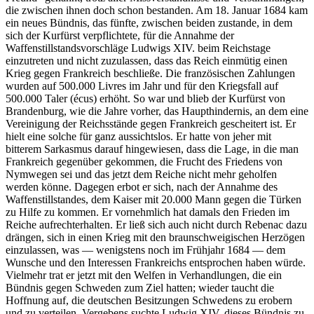
die zwischen ihnen doch schon bestanden. Am 18. Januar 1684 kam
ein neues Bündnis, das fünfte, zwischen beiden zustande, in dem
sich der Kurfürst verpflichtete, für die Annahme der
Waffenstillstandsvorschläge Ludwigs XIV. beim Reichstage
einzutreten und nicht zuzulassen, dass das Reich einmütig einen
Krieg gegen Frankreich beschließe. Die französischen Zahlungen
wurden auf 500.000 Livres im Jahr und für den Kriegsfall auf
500.000 Taler (écus) erhöht. So war und blieb der Kurfürst von
Brandenburg, wie die Jahre vorher, das Haupthindernis, an dem eine
Vereinigung der Reichsstände gegen Frankreich gescheitert ist. Er
hielt eine solche für ganz aussichtslos. Er hatte von
jeher mit
bitterem Sarkasmus darauf hingewiesen, dass die Lage, in die man
Frankreich gegenüber gekommen, die Frucht des Friedens von
Nymwegen sei und das jetzt dem Reiche nicht mehr geholfen
werden könne. Dagegen erbot er sich, nach der Annahme des
Waffenstillstandes, dem Kaiser mit 20.000 Mann gegen die Türken
zu Hilfe zu kommen. Er vornehmlich hat damals den Frieden im
Reiche aufrechterhalten. Er ließ sich auch nicht durch Rebenac dazu
drängen, sich in einen Krieg mit den braunschweigischen Herzögen
einzulassen, was — wenigstens noch im Frühjahr 1684 — dem
Wunsche und den Interessen Frankreichs entsprochen haben würde.
Vielmehr trat er jetzt mit den Welfen in Verhandlungen, die ein
Bündnis gegen Schweden zum Ziel hatten; wieder taucht die
Hoffnung auf, die deutschen Besitzungen Schwedens zu erobern
und zu verteilen. Vergebens suchte Ludwig XIV. dieses Bündnis zu