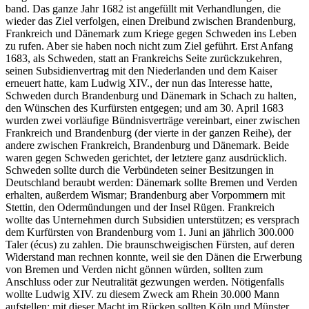
band. Das ganze Jahr 1682 ist angefüllt mit Verhandlungen, die
wieder das Ziel verfolgen, einen Dreibund zwischen Brandenburg,
Frankreich und Dänemark zum Kriege gegen Schweden ins Leben
zu rufen. Aber sie haben noch nicht zum Ziel geführt. Erst Anfang
1683, als Schweden, statt an Frankreichs Seite zurückzukehren,
seinen Subsidienvertrag mit den Niederlanden und dem Kaiser
erneuert hatte, kam Ludwig XIV., der nun das Interesse hatte,
Schweden durch Brandenburg und Dänemark in Schach zu halten,
den Wünschen des Kurfürsten entgegen; und am 30. April 1683
wurden zwei vorläufige Bündnisverträge vereinbart, einer zwischen
Frankreich und Brandenburg (der vierte in der ganzen Reihe), der
andere zwischen Frankreich, Brandenburg und Dänemark. Beide
waren gegen Schweden gerichtet, der letztere ganz ausdrücklich.
Schweden sollte durch die Verbündeten seiner Besitzungen in
Deutschland beraubt werden: Dänemark sollte Bremen und Verden
erhalten, außerdem Wismar; Brandenburg aber Vorpommern mit
Stettin, den Odermündungen und der Insel Rügen. Frankreich
wollte das Unternehmen durch Subsidien unterstützen; es versprach
dem Kurfürsten von Brandenburg vom 1. Juni an jährlich 300.000
Taler (écus) zu zahlen. Die braunschweigischen Fürsten, auf deren
Widerstand man rechnen konnte, weil sie den Dänen die Erwerbung
von Bremen und Verden nicht gönnen würden, sollten zum
Anschluss oder zur Neutralität gezwungen werden. Nötigenfalls
wollte Ludwig XIV. zu diesem Zweck am Rhein 30.000 Mann
aufstellen; mit dieser Macht im Rücken sollten Köln und Münster