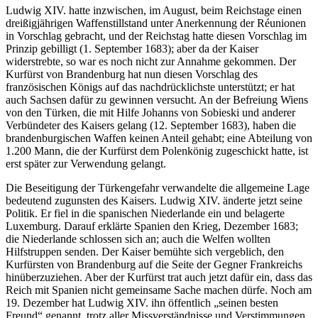
Ludwig XIV. hatte inzwischen, im August, beim Reichstage einen
dreißigjährigen Waffenstillstand unter Anerkennung der Réunionen
in Vorschlag gebracht, und der Reichstag hatte diesen Vorschlag im
Prinzip gebilligt (1. September 1683); aber da der Kaiser
widerstrebte, so war es noch nicht zur Annahme gekommen. Der
Kurfürst von Brandenburg hat nun diesen Vorschlag des
französischen Königs auf das nachdrücklichste unterstützt; er hat
auch Sachsen dafür zu gewinnen versucht. An der Befreiung Wiens
von den Türken, die mit Hilfe Johanns von Sobieski und anderer
Verbündeter des Kaisers gelang (12. September 1683), haben die
brandenburgischen Waffen keinen Anteil gehabt; eine Abteilung von
1.200 Mann, die der Kurfürst dem Polenkönig zugeschickt hatte, ist
erst später zur Verwendung gelangt.
Die Beseitigung der Türkengefahr verwandelte die allgemeine Lage
bedeutend zugunsten des Kaisers. Ludwig XIV. änderte jetzt seine
Politik. Er fiel in die spanischen Niederlande ein und belagerte
Luxemburg. Darauf erklärte Spanien den Krieg, Dezember 1683;
die Niederlande schlossen sich an; auch die Welfen wollten
Hilfstruppen senden. Der Kaiser bemühte sich vergeblich, den
Kurfürsten von Brandenburg auf die Seite der Gegner Frankreichs
hinüberzuziehen. Aber der Kurfürst trat auch jetzt dafür ein, dass das
Reich mit Spanien nicht gemeinsame Sache machen dürfe. Noch am
19. Dezember hat Ludwig XIV. ihn öffentlich „seinen besten
Freund“ genannt, trotz aller Missverständnisse und Verstimmungen,