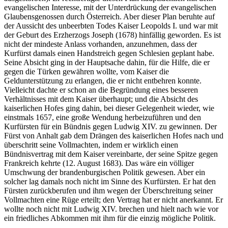
evangelischen Interesse, mit der Unterdrückung der evangelischen
Glaubensgenossen durch Österreich. Aber dieser Plan beruhte auf
der Aussicht des unbe
erbten Todes Kaiser Leopolds I. und war mit
der Geburt des Erzherzogs Joseph (1678) hinfällig geworden. Es ist
nicht der mindeste Anlass vorhanden, anzunehmen, dass der
Kurfürst damals einen Handstreich gegen Schlesien geplant habe.
Seine Absicht ging in der Hauptsache dahin, für die Hilfe, die er
gegen die Türken gewähren wollte, vom Kaiser die
Geldunterstützung zu erlangen, die er nicht entbehren konnte.
Vielleicht dachte er schon an die Begründung eines besseren
Verhältnisses mit dem Kaiser überhaupt; und die Absicht des
kaiserlichen Hofes ging dahin, bei dieser Gelegenheit wieder, wie
einstmals 1657, eine große Wendung herbeizuführen und den
Kurfürsten für ein Bündnis gegen Ludwig XIV. zu gewinnen. Der
Fürst von Anhalt gab dem Drängen des kaiserlichen Hofes nach und
überschritt seine Vollmachten, indem er wirklich einen
Bündnisvertrag mit dem Kaiser vereinbarte, der seine Spitze gegen
Frankreich kehrte (12. August 1683). Das wäre ein völliger
Umschwung der brandenburgischen Politik gewesen. Aber ein
solcher lag damals noch nicht im Sinne des Kurfürsten. Er hat den
Fürsten zurückberufen und ihm wegen der Überschreitung seiner
Vollmachten eine Rüge erteilt; den Vertrag hat er nicht anerkannt. Er
wollte noch nicht mit Ludwig XIV. brechen und hielt nach wie vor
ein friedliches Abkommen mit ihm für die einzig mögliche Politik.