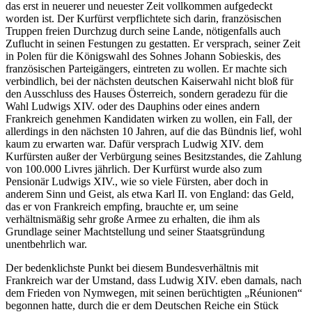
das erst in neuerer und neuester Zeit vollkommen aufgedeckt
worden ist. Der Kurfürst verpflichtete sich darin, französischen
Truppen freien Durchzug durch seine Lande, nötigenfalls auch
Zuflucht in seinen Festungen zu gestatten. Er versprach, seiner Zeit
in Polen für die Königswahl des Sohnes Johann Sobieskis, des
französischen Parteigängers, eintreten zu wollen. Er machte sich
verbindlich, bei der nächsten deutschen Kaiserwahl nicht bloß für
den Ausschluss des Hauses Österreich, sondern geradezu für die
Wahl Ludwigs XIV. oder des Dauphins oder eines andern
Frankreich genehmen Kandidaten wirken zu wollen, ein Fall, der
allerdings in den nächsten 10 Jahren, auf die das Bündnis lief, wohl
kaum zu erwarten war. Dafür versprach Ludwig XIV. dem
Kurfürsten außer der Verbürgung seines Besitzstandes, die Zahlung
von 100.000 Livres jährlich. Der Kurfürst wurde also zum
Pensionär Ludwigs XIV., wie so viele Fürsten, aber doch in
anderem Sinn und Geist, als etwa Karl II. von England: das Geld,
das er von Frankreich empfing, brauchte er, um seine
verhältnismäßig sehr große Armee zu erhalten, die ihm als
Grundlage seiner Machtstellung und seiner Staatsgründung
unentbehrlich war.
Der bedenklichste Punkt bei diesem Bundesverhältnis mit
Frankreich war der Umstand, dass Ludwig XIV. eben damals, nach
dem Frieden von Nymwegen, mit seinen berüchtigten „Réunionen“
begonnen hatte, durch die er dem Deutschen Reiche ein Stück