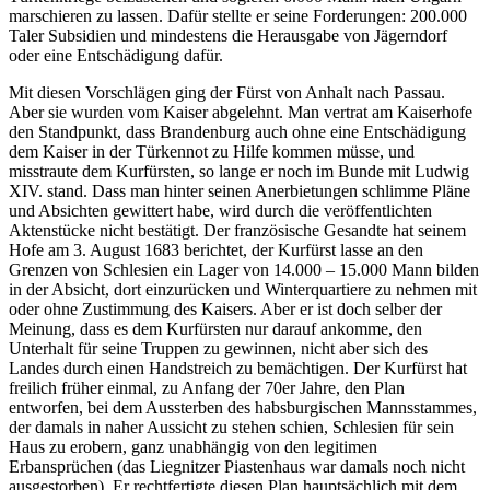
marschieren zu lassen. Dafür stellte er seine Forderungen: 200.000
Taler Subsidien und mindestens die Herausgabe von Jägerndorf
oder eine Entschädigung dafür.
Mit diesen Vorschlägen ging der Fürst von Anhalt nach Passau.
Aber sie wurden vom Kaiser abgelehnt. Man vertrat am Kaiserhofe
den Standpunkt, dass Brandenburg auch ohne eine Entschädigung
dem Kaiser in der Türkennot zu Hilfe kommen müsse, und
misstraute dem Kurfürsten, so lange er noch im Bunde mit Ludwig
XIV. stand. Dass man hinter seinen Anerbietungen schlimme Pläne
und Absichten gewittert habe, wird durch die veröffentlichten
Aktenstücke nicht bestätigt. Der französische Gesandte hat seinem
Hofe am 3. August 1683 berichtet, der Kurfürst lasse an den
Grenzen von Schlesien ein Lager von 14.000 – 15.000 Mann bilden
in der Absicht, dort einzurücken und Winterquartiere zu nehmen mit
oder ohne Zustimmung des Kaisers. Aber er ist doch selber der
Meinung, dass es dem Kurfürsten nur darauf ankomme, den
Unterhalt für seine Truppen zu gewinnen, nicht aber sich des
Landes durch einen Handstreich zu bemächtigen. Der Kurfürst hat
freilich früher einmal, zu Anfang der 70er Jahre, den Plan
entworfen, bei dem Aussterben des habsburgischen Mannsstammes,
der damals in naher Aussicht zu stehen schien, Schlesien für sein
Haus zu erobern, ganz unabhängig von den legitimen
Erbansprüchen (das Liegnitzer Piastenhaus war damals noch nicht
ausgestorben). Er rechtfertigte diesen Plan hauptsächlich mit dem