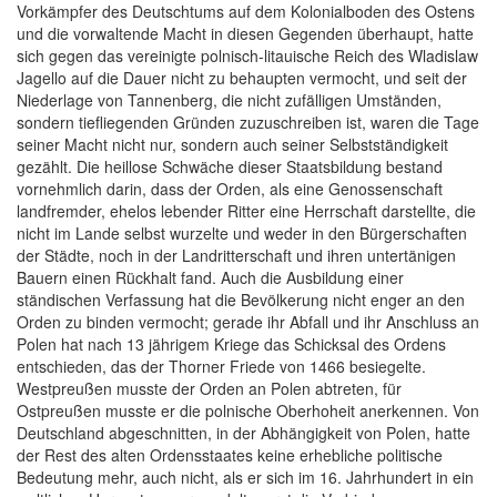
Vorkämpfer des Deutschtums auf dem Kolonialboden des Ostens
und die vorwaltende Macht in diesen Gegenden überhaupt, hatte
sich gegen das vereinigte polnisch-litauische Reich des Wladislaw
Jagello auf die Dauer nicht zu behaupten vermocht, und seit der
Niederlage von Tannenberg, die nicht zufälligen Umständen,
sondern tiefliegenden Gründen zuzuschreiben ist, waren die Tage
seiner Macht nicht nur, sondern auch seiner Selbstständigkeit
gezählt. Die heillose Schwäche dieser Staatsbildung bestand
vornehmlich darin, dass der Orden, als eine Genossenschaft
landfremder, ehelos lebender Ritter eine Herrschaft darstellte, die
nicht im Lande selbst wurzelte und weder in den Bürgerschaften
der Städte, noch in der Landritterschaft und ihren untertänigen
Bauern einen Rückhalt fand. Auch die Ausbildung einer
ständischen Verfassung hat die Bevölkerung nicht enger an den
Orden zu binden vermocht; gerade ihr Abfall und ihr Anschluss an
Polen hat nach 13 jährigem Kriege das Schicksal des Ordens
entschieden, das der Thorner Friede von 1466 besiegelte.
Westpreußen musste der Orden an Polen abtreten, für
Ostpreußen musste er die polnische Oberhoheit anerkennen. Von
Deutschland abgeschnitten, in der Abhängigkeit von Polen, hatte
der Rest des alten Ordensstaates keine erhebliche politische
Bedeutung mehr, auch nicht, als er sich im 16. Jahrhundert in ein