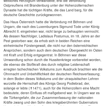
weltliches Herzogtum verwandelte; erst die Verbindung
Ostpreußens mit Brandenburg unter der Hohenzollernschen
Dynastie hat die tüchtigen Kräfte, die das Land barg, für die
deutsche Geschichte zurückgewonnen.
Das Haus Österreich hatte die Verbindung mit Böhmen und
Ungarn, die nach des Luxemburgers Sigmund Tode unter König
Albrecht II. eingetreten war, nicht lange zu behaupten vermocht.
Als dessen Nachfolger, Ladislaus Postumus, im 18. Jahre an der
Pest gestorben war, da erhob sich in beiden Reichen eine
einheimische Fürstengewalt, die nicht nur den österreichischen
Ansprüchen, sondern auch dem deutschen Übergewicht im Osten
mit Kraft und Erfolg entgegentrat. In Böhmen war diese
Umwandlung schon durch die Hussitenkriege vorbereitet worden,
die ebenso die Stoßkraft des durch religiöse Leidenschaft
erregten tschechischen Volkstums zum Ausdruck brachten wie die
Ohnmacht und Unbehilflichkeit der deutschen Reichsverfassung;
in dem Boden dieses Volkstums und der utraquistischen Lehren
wurzelte die Herrschaft des Königs Georg Podiebrad, der,
solange er lebte (
✝
1471), auch für die Hohenzollern eine Macht
bedeutete, deren Einfluss oft maßgebend war. In Ungarn war es
die Türkengefahr, die zur Zusammenfassung der nationalen
Kräfte zwang und den Sohn des kriegsberühmten Gubernators