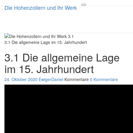
Die Hohenzollern und ihr Werk
Die Hohenzollern und ihr
Toggle
navigation
Werk
Die 1000 jährige Geschichte
3.1 Die allgemeine Lage im 15. Jahrhundert
3.1 Die allgemeine Lage
im 15. Jahrhundert
24. Oktober 2020
EwigerDaniel
Kommentare
0 Kommentare