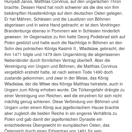
Hunyadi Janos, Matthias Corvinus, auf den ungarischen Thron
brachte. Dessen Hand hat noch schwerer als die des von ihm
bekämpften Hussitenkönigs auf dem deutschen Osten gelegen.
Er hat Mähren, Schlesien und die Lausitzen von Böhmen
abgerissen und in seine Hand gebracht; er ist dem Vordringen
Brandenburgs ebenso in Pommern wie in Schlesien hinderlich
gewesen. Im Gegensatze zu ihm hatte Georg Podiebrad sich auf
Polen gestützt und hatte auch die Nachfolge in Böhmen an den
Sohn des polnischen Königs Kasimir II., Wladislaw, gebracht, der
ihm 1471 folgte und 1479 dem Ungarnkönig die abgerissenen
Nebenländer durch förmlichen Vertrag überließ. Aber die
Vereinigung von Ungarn und Böhmen, die Matthias Corvinus
vergeblich erstrebt hatte, ist nach seinem Tode 1490 doch
zustande gekommen, und zwar in der Weise, das König
Wladislaw, der die Witwe des Königs Matthias heiratete, auch in
Ungarn zum König erhoben wurde. Die Türkengefahr drängte zu
einer Vereinigung von Reichen, weil die einzelnen für sich nicht
mächtig genug schienen. Diese Verbindung von Böhmen und
Ungarn unter einem König aus jagellonischem Hause brachte
aber zugleich die beiden
Reiche in ein engeres Verhältnis zu
Polen und gab damit der jagellonischen Dynastie ein
entschiedenes Übergewicht im europäischen Osten, das
Österreich durch einen Erbvertrag von 1491 für sein