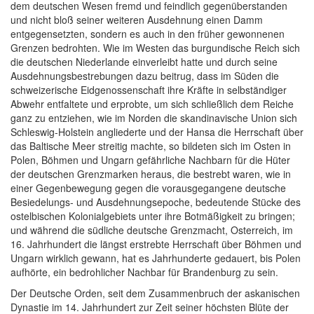
dem deutschen Wesen fremd und feindlich gegenüberstanden
und nicht bloß seiner weiteren Ausdehnung einen Damm
entgegensetzten, sondern es auch in den früher gewonnenen
Grenzen bedrohten. Wie im Westen das burgundische Reich sich
die deutschen Niederlande einverleibt hatte und durch seine
Ausdehnungsbestrebungen dazu beitrug, dass im Süden die
schweizerische Eidgenossenschaft ihre Kräfte in selbständiger
Abwehr entfaltete und erprobte, um sich schließlich dem Reiche
ganz zu entziehen, wie im Norden die skandinavische Union sich
Schleswig-Holstein angliederte und der Hansa die Herrschaft über
das Baltische Meer streitig machte, so bildeten sich im Osten in
Polen, Böhmen und Ungarn gefährliche Nachbarn für die Hüter
der deutschen Grenzmarken heraus, die bestrebt waren, wie in
einer Gegenbewegung gegen die vorausgegangene deutsche
Besiedelungs- und Ausdehnungsepoche, bedeutende Stücke des
ostelbischen Kolonialgebiets unter ihre Botmäßigkeit zu bringen;
und während die südliche deutsche Grenzmacht, Osterreich, im
16. Jahrhundert die längst erstrebte Herrschaft über Böhmen und
Ungarn wirklich gewann, hat es Jahrhunderte gedauert, bis Polen
aufhörte, ein bedrohlicher Nachbar für Brandenburg zu sein.
Der Deutsche Orden, seit dem Zusammenbruch der askanischen
Dynastie im 14. Jahrhundert zur Zeit seiner höchsten Blüte der