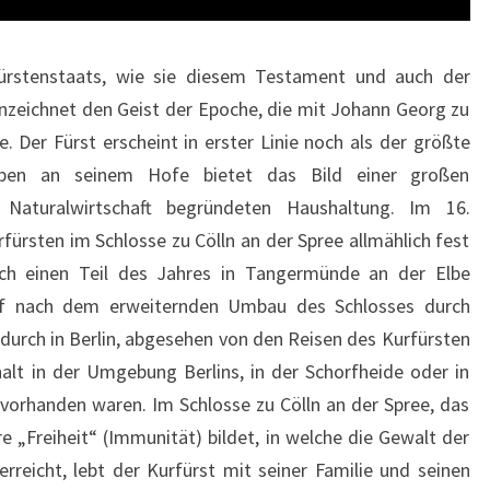
W
A
L
Fürstenstaats, wie sie diesem Testament und auch der
T
nnzeichnet den Geist der Epoche, die mit Johann Georg zu
U
. Der Fürst erscheint in erster Linie noch als der größte
N
eben an seinem Hofe bietet das Bild einer großen
G
 Naturalwirtschaft begründeten Haushaltung. Im 16.
I
M
fürsten im Schlosse zu Cölln an der Spree allmählich fest
1
ch einen Teil des Jahres in Tangermünde an der Elbe
6
Hof nach dem erweiternden Umbau des Schlosses durch
.
ndurch in Berlin, abgesehen von den Reisen des Kurfürsten
J
lt in der Umgebung Berlins, in der Schorfheide oder in
A
H
vorhanden waren. Im Schlosse zu Cölln an der Spree, das
R
„Freiheit“ (Immunität) bildet, in welche die Gewalt der
H
erreicht, lebt der Kurfürst mit seiner Familie und seinen
U