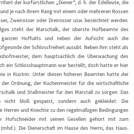
eit der kurfürstlichen „Diener“, d. h. der Edelleute, die
und je nach ihrem Rang mit einem oder mehreren Rossen
sser, Zweirosser oder Dreirosser usw. bezeichnet werden.
olges steht der Marschalk, der oberste Hofbeamte des
s ganzen Hofhalts und neben der Aufsicht auch die
fgesinde der Schlossfreiheit ausübt. Neben ihm steht als
aushofmeister, dem hauptsächlich die Überwachung des
h ein Schlosshauptmann war bestellt; doch hatte er hier
wie in Küstrin. Unter diesen höheren Beamten hatte der
 der Ordnung, der Küchenmeister für die wirtschaftliche
schalk und Stallmeister für den Marstall zu sorgen. Das
 nicht bloß gespeist, sondern auch gekleidet. Die
ür Herren und Knechte zu den regelmäßigen Bedingungen
rer Hofschneider mit seinen Gesellen gehört mit zum
 (mhd.). Die Dienerschaft im Hause des Herrn, das Haus-