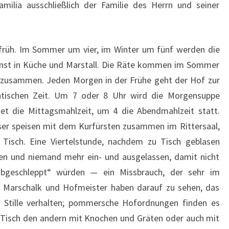
amilia ausschließlich der Familie des Herrn und seiner
früh. Im Sommer um vier, im Winter um fünf werden die
ienst in Küche und Marstall. Die Räte kommen im Sommer
 zusammen. Jeden Morgen in der Frühe geht der Hof zur
antischen Zeit. Um 7 oder 8 Uhr wird die Morgensuppe
det die Mittagsmahlzeit, um 4 die Abend
mahlzeit statt.
sser speisen mit dem Kurfürsten zusammen im Rittersaal,
Tisch. Eine Viertelstunde, nachdem zu Tisch geblasen
sen und niemand mehr ein- und ausgelassen, damit nicht
abgeschleppt“ würden — ein Missbrauch, der sehr im
 Marschalk und Hofmeister haben darauf zu sehen, das
nd Stille verhalten; pommersche Hofordnungen finden es
i Tisch den andern mit Knochen und Gräten oder auch mit