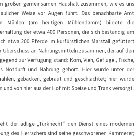
nem großen gemeinsamen Haushalt zusammen, wie es uns
N
aulicher Weise vor Augen führt. Das benachbarte Amt
D
E
hen Mühlen (am heutigen Mühlendamm) bildete die
R
erhaltung der etwa 400 Personen, die sich beständig am
T
ch etwa 200 Pferde im kurfürstlichen Marstall gefüttert
 Überschuss an Nahrungsmitteln zusammen, der auf den
gend zur Verfügung stand: Korn, Vieh, Geflügel, Fische,
s Notdurft und Nahrung gehört. Hier wurde unter der
hlen, gebacken, gebraut und geschlachtet; hier wurde
n und von hier aus der Hof mit Speise und Trank versorgt.
eht der adlige „Türknecht“ den Dienst eines modernen
bung des Herrschers sind seine geschworenen Kammerer;