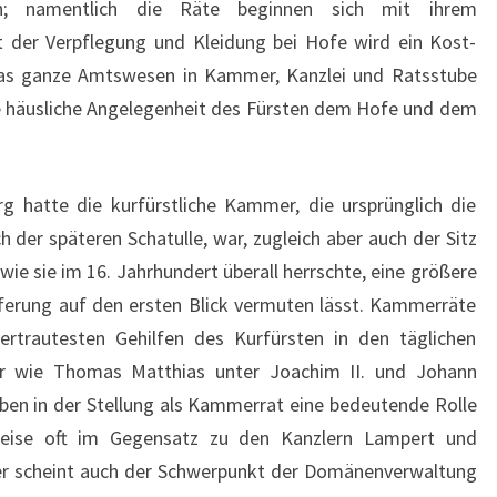
en; namentlich die Räte beginnen sich mit ihrem
t der Verpflegung und Kleidung bei Hofe wird ein Kost-
 das ganze Amtswesen in Kammer, Kanzlei und Ratsstube
ne häusliche Angelegenheit des Fürsten dem Hofe und dem
g hatte die kurfürstliche Kammer, die ursprünglich die
 der späteren Schatulle, war, zugleich aber auch der Sitz
wie sie im 16. Jahrhundert überall herrschte, eine größere
eferung auf den ersten Blick vermuten lässt. Kammerräte
rtrautesten Gehilfen des Kurfürsten in den täglichen
er wie Thomas Matthias unter Joachim II. und Johann
ben in der Stellung als Kammerrat eine bedeutende Rolle
weise oft im Gegensatz zu den Kanzlern Lampert und
mer scheint auch der Schwerpunkt der Domänenverwaltung