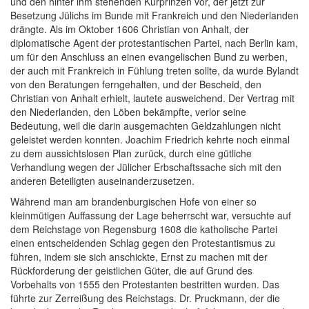
und den hinter ihm stehenden Kurprinzen vor, der jetzt zur
Besetzung Jülichs im Bunde mit Frankreich und den Niederlanden
drängte. Als im Oktober 1606 Christian von Anhalt, der
diplomatische Agent der protestantischen Partei, nach Berlin kam,
um für den Anschluss an einen evangelischen Bund zu werben,
der auch mit Frankreich in Fühlung treten sollte, da wurde Bylandt
von den Beratungen ferngehalten, und der Bescheid, den
Christian von Anhalt erhielt, lautete ausweichend. Der Vertrag mit
den Niederlanden, den Löben bekämpfte, verlor seine
Bedeutung, weil die darin ausgemachten Geldzahlungen nicht
geleistet werden konnten. Joachim Friedrich kehrte noch einmal
zu dem aussichtslosen Plan zurück, durch eine gütliche
Verhandlung wegen der Jülicher Erbschaftssache sich mit den
anderen Beteiligten auseinanderzusetzen.
Während man am brandenburgischen Hofe von einer so
kleinmütigen Auffassung der Lage beherrscht war, versuchte auf
dem Reichstage von Regensburg 1608 die katholische Partei
einen entscheidenden Schlag gegen den Protestantismus zu
führen, indem sie sich anschickte, Ernst zu machen mit der
Rückforderung der geistlichen Güter, die auf Grund des
Vorbehalts von 1555 den Protestanten bestritten wurden. Das
führte zur Zerreißung des Reichstags. Dr. Pruckmann, der die