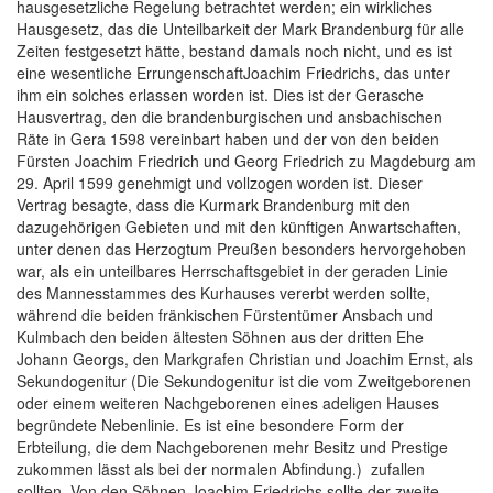
hausgesetzliche Regelung betrachtet werden; ein wirkliches
Hausgesetz, das die Unteilbarkeit der Mark Brandenburg für alle
Zeiten festgesetzt hätte, bestand damals noch nicht, und es ist
eine wesentliche ErrungenschaftJoachim Friedrichs, das unter
ihm ein solches erlassen worden ist. Dies ist der Gerasche
Hausvertrag, den die brandenburgischen und ansbachischen
Räte in
Gera 1598 vereinbart haben und der von den beiden
Fürsten Joachim Friedrich und Georg Friedrich zu Magdeburg am
29. April 1599 genehmigt und vollzogen worden ist. Dieser
Vertrag besagte, dass die Kurmark Brandenburg mit den
dazugehörigen Gebieten und mit den künftigen Anwartschaften,
unter denen das Herzogtum Preußen besonders hervorgehoben
war, als ein unteilbares Herrschaftsgebiet in der geraden Linie
des Mannesstammes des Kurhauses vererbt werden sollte,
während die beiden fränkischen Fürstentümer Ansbach und
Kulmbach den beiden ältesten Söhnen aus der dritten Ehe
Johann Georgs, den Markgrafen Christian und Joachim Ernst, als
Sekundogenitur
(Die
Sekundogenitur ist die vom Zweitgeborenen
oder einem weiteren
Nachgeborenen eines adeligen Hauses
begründete Nebenlinie. Es ist eine besondere Form der
Erbteilung, die dem Nachgeborenen mehr Besitz und Prestige
zukommen lässt als bei der normalen Abfindung.)
zufallen
sollten. Von den Söhnen Joachim Friedrichs sollte der zweite,