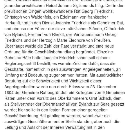
ja an der preußischen Heirat Johann Sigismunds hing. Der in den
preußischen Dingen wohlbewanderte Rat Georg Friedrichs,
Christoph von Waldenfels, ein Edelmann von fränkischer
Herkunft, trat in den Dienst Joachim Friedrichs als Geheimer Rat,
und ebenso der Führer der cleve-märkischen Stände, Ottheinrich
von Bylandt, Freiherr von Rheidt, der Vertrauensmann Georg
Friedrichs und der Herzogin Marie Eleonore von Preußen.
Überhaupt wurde die Zahl der Räte verstärkt und eine neue
Ordnung für die Geschäftsbehandlung begründet. Einzelne
Geheime Räte hatte Joachim Friedrich schon seit seinem
Regierungsantritt bestellt; es war ein Zeichen dafür, dass die
Geschäfte, namentlich in den auswärtigen Angelegenheiten, an
Umfang und Bedeutung zugenommen hatten. Mit ausdrücklicher
Berufung auf die Schwierigkeit und Wichtigkeit dieser
Angelegenheiten wurde nun durch Erlass vom 23. Dezember
1604 der Geheime Rat begründet, ein Kollegium von 9 Geheimen
Räten unter dem Vorsitz des Oberkämmerers Graf Schlick, dem
als Stellvertreter der Obermarschall von Bylandt zur Seite gesetzt
wurde; hier sollte in den festen Formen einer geregelten
Geschäftsordnung Rat gepflogen werden, wobei zwar die
auswärtigen Geschäfte an erster Stelle standen, aber auch die
Leitung und Aufsicht der inneren Verwaltung mit in den