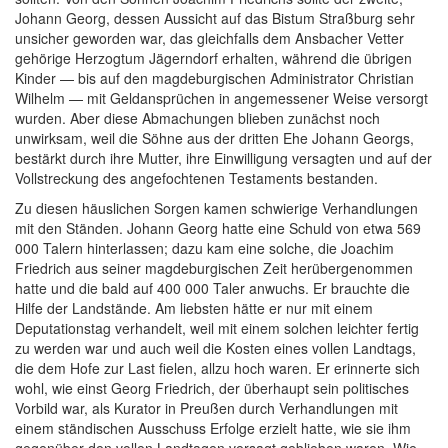
Johann Georg, dessen Aussicht auf das Bistum Straßburg sehr
unsicher geworden war, das gleichfalls dem Ansbacher Vetter
gehörige Herzogtum Jägerndorf erhalten, während die übrigen
Kinder — bis auf den magdeburgischen Administrator Christian
Wilhelm — mit Geldansprüchen in angemessener Weise versorgt
wurden. Aber diese Abmachungen blieben zunächst noch
unwirksam, weil die Söhne aus der dritten Ehe Johann Georgs,
bestärkt durch ihre Mutter, ihre Einwilligung versagten und auf der
Vollstreckung des angefochtenen Testaments bestanden.
Zu diesen häuslichen Sorgen kamen schwierige Verhandlungen
mit den Ständen. Johann Georg hatte eine Schuld von etwa 569
000 Talern hinterlassen; dazu kam eine solche, die Joachim
Friedrich aus seiner magdeburgischen Zeit herübergenommen
hatte und die bald auf 400 000 Taler anwuchs. Er brauchte die
Hilfe der Landstände. Am liebsten hätte er nur mit einem
Deputationstag verhandelt, weil mit einem solchen leichter fertig
zu werden war und auch weil die Kosten eines vollen Landtags,
die dem Hofe zur Last fielen, allzu hoch waren. Er erinnerte sich
wohl, wie einst Georg Friedrich, der überhaupt sein politisches
Vorbild war, als Kurator in Preußen durch Verhandlungen mit
einem ständischen Ausschuss Erfolge erzielt hatte, wie sie ihm