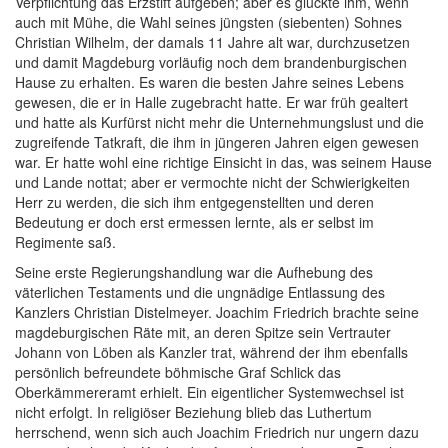
Verpflichtung das Erzstift aufgeben; aber es glückte ihm, wenn
auch mit Mühe, die Wahl seines jüngsten (siebenten) Sohnes
Christian Wilhelm, der damals 11 Jahre alt war, durchzusetzen
und damit Magdeburg vorläufig noch dem brandenburgischen
Hause zu erhalten. Es waren die besten Jahre seines Lebens
gewesen, die er in Halle zugebracht hatte. Er war früh gealtert
und hatte als Kurfürst nicht mehr die Unternehmungslust und die
zugreifende Tatkraft, die ihm in jüngeren Jahren eigen gewesen
war. Er hatte wohl eine richtige Einsicht in das, was seinem Hause
und Lande nottat; aber er vermochte nicht der Schwierigkeiten
Herr zu werden, die sich ihm entgegenstellten und deren
Bedeutung er doch erst ermessen lernte, als er selbst im
Regimente saß.
Seine erste Regierungshandlung war die Aufhebung des
väterlichen Testaments und die ungnädige Entlassung des
Kanzlers Christian Distelmeyer. Joachim Friedrich brachte seine
magdeburgischen Räte mit, an deren Spitze sein Vertrauter
Johann von Löben als Kanzler trat, während der ihm ebenfalls
persönlich befreundete böhmische Graf Schlick das
Oberkämmereramt erhielt. Ein eigentlicher Systemwechsel ist
nicht erfolgt. In religiöser Beziehung blieb das Luthertum
herrschend, wenn sich auch Joachim Friedrich nur ungern dazu