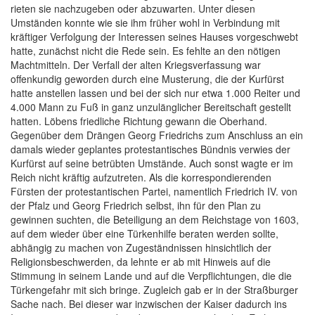
rieten sie nachzugeben oder abzuwarten. Unter diesen
Umständen konnte
wie sie ihm früher wohl in Verbindung mit
kräftiger Verfolgung der Interessen seines Hauses vorgeschwebt
hatte, zunächst nicht die Rede sein. Es fehlte an den nötigen
Machtmitteln. Der Verfall der alten Kriegsverfassung war
offenkundig geworden durch eine Musterung, die der Kurfürst
hatte anstellen lassen und bei der sich nur etwa 1.000 Reiter und
4.000 Mann zu Fuß in ganz unzulänglicher Bereitschaft gestellt
hatten. Löbens friedliche Richtung gewann die Oberhand.
Gegenüber dem Drängen Georg Friedrichs zum Anschluss an ein
damals wieder geplantes protestantisches Bündnis verwies der
Kurfürst auf seine betrübten Umstände. Auch sonst wagte er im
Reich nicht kräftig aufzutreten. Als die korrespondierenden
Fürsten der protestantischen Partei, namentlich Friedrich IV. von
der Pfalz und Georg Friedrich selbst, ihn für den Plan zu
gewinnen suchten, die Beteiligung an dem Reichstage von 1603,
auf dem wieder über eine Türkenhilfe beraten werden sollte,
abhängig zu machen von Zugeständnissen hinsichtlich der
Religionsbeschwerden, da lehnte er ab mit Hinweis auf die
Stimmung in seinem Lande und auf die Verpflichtungen, die die
Türkengefahr mit sich bringe. Zugleich gab er in der Straßburger
Sache nach. Bei dieser war inzwischen der Kaiser dadurch ins