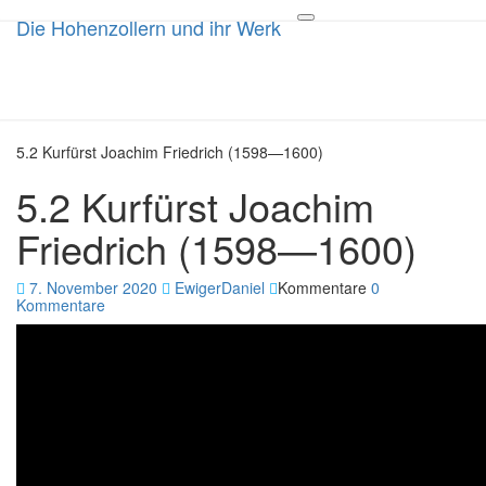
Die Hohenzollern und ihr Werk
Die Hohenzollern und ihr
Toggle
navigation
Werk
Die 1000 jährige Geschichte
5.2 Kurfürst Joachim Friedrich (1598—1600)
5.2 Kurfürst Joachim
Friedrich (1598—1600)
7. November 2020
EwigerDaniel
Kommentare
0
Kommentare