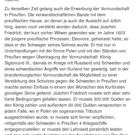
Zu derselben Zeit gelang auch die Erwerbung der Vormundschaft
in Preußen. Die verwandtschaftlichen Bande mit dem
preußischen Hause, an denen ja auch die Aussicht auf Jülich
hing, waren noch verstärkt worden dadurch, dass Joachim
Friedrich, der kurz vorher Witwer geworden war, im Jahre 1603
die jüngere preußische Prinzessin, Eleonore, geheiratet hatte, so
dass er der Schwager
seines Sohnes wurde. Er trat nun in
Unterhandlungen mit der Krone Polen und mit den Ständen von
Preußen wegen Übertragung der Vormundschaft. König
Sigismund III., damals im Kriege mit Russland und Schweden und
eines schwedischen Angriffs von Kurland her gewärtig, sah in der
brandenburgischen Vormundschaft die Möglichkeit zu einer
Verstärkung des Schutzes gegen die Schweden in Preußen und
machte seinen Einfluss in einem den Wünschen des Kurfürsten
günstigen Sinne geltend. Joachim Friedrich musste sich aber sehr
harte Bedingungen gefallen lassen. Er musste 300.000 Gulden an
den König zahlen und außerdem 60.000 Gulden versprechen in
jedem Falle, wo in Polen ein sogenanntes Tributum
ausgeschrieben wurde; er musste sich ferner verpflichten,
nötigenfalls den Schweden in Preußen 4 Kriegsschiffe
entgegenzustellen; er musste den Lehnseid persönlich leisten