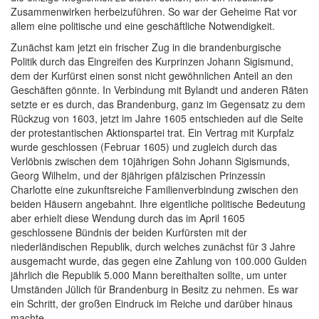
Zusammenwirken herbeizuführen. So war der Geheime Rat vor
allem eine politische und eine geschäftliche Notwendigkeit.
Zunächst kam jetzt ein frischer Zug in die brandenburgische
Politik durch das Eingreifen des Kurprinzen Johann Sigismund,
dem der Kurfürst einen sonst nicht gewöhnlichen Anteil an den
Geschäften gönnte. In Verbindung mit Bylandt und anderen Räten
setzte er es durch, das Brandenburg, ganz im Gegensatz zu dem
Rückzug von 1603, jetzt im Jahre 1605 entschieden auf die Seite
der protestantischen Aktionspartei trat. Ein Vertrag mit Kurpfalz
wurde geschlossen (Februar 1605) und zugleich durch das
Verlöbnis zwischen dem 10jährigen Sohn Johann Sigismunds,
Georg Wilhelm, und der 8jährigen pfälzischen Prinzessin
Charlotte eine zukunftsreiche Familienverbindung zwischen den
beiden Häusern angebahnt. Ihre eigentliche politische Bedeutung
aber erhielt diese Wendung durch das im April 1605
geschlossene Bündnis der beiden Kurfürsten mit der
niederländischen Republik, durch welches zunächst für 3 Jahre
ausgemacht wurde, das gegen eine Zahlung von 100.000 Gulden
jährlich die Republik 5.000 Mann bereithalten sollte, um unter
Umständen Jülich für Brandenburg in Besitz zu nehmen. Es war
ein Schritt, der großen Eindruck im Reiche und darüber hinaus
machte.