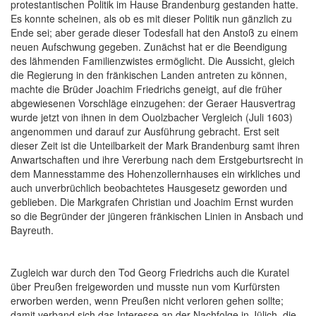
protestantischen Politik im Hause Brandenburg gestanden hatte.
Es konnte scheinen, als ob es mit dieser Politik nun gänzlich zu
Ende sei; aber gerade dieser Todesfall hat den Anstoß zu einem
neuen Aufschwung gegeben. Zunächst hat er die Beendigung
des lähmenden Familienzwistes ermöglicht. Die Aussicht, gleich
die Regierung in den fränkischen Landen antreten zu können,
machte die Brüder Joachim Friedrichs geneigt, auf die früher
abgewiesenen Vorschläge einzugehen: der Geraer Hausvertrag
wurde jetzt von ihnen in dem Ouolzbacher Vergleich (Juli 1603)
angenommen und darauf zur Ausführung gebracht. Erst seit
dieser Zeit ist die Unteilbarkeit der Mark Brandenburg samt ihren
Anwartschaften und ihre Vererbung nach dem Erstgeburtsrecht in
dem Mannesstamme des Hohenzollernhauses ein wirkliches und
auch unverbrüchlich beobachtetes Hausgesetz geworden und
geblieben. Die Markgrafen Christian
und Joachim Ernst wurden
so die Begründer der jüngeren fränkischen Linien in Ansbach und
Bayreuth.
Zugleich war durch den Tod Georg Friedrichs auch die Kuratel
über Preußen freigeworden und musste nun vom Kurfürsten
erworben werden, wenn Preußen nicht verloren gehen sollte;
damit verband sich das Interesse an der Nachfolge in Jülich, die