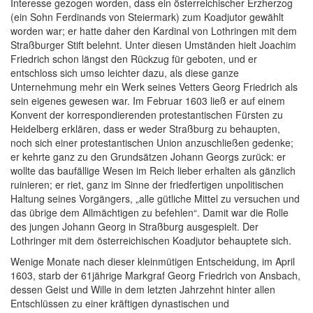
Interesse gezogen worden, dass ein österreichischer Erzherzog
(ein Sohn Ferdinands von Steiermark) zum Koadjutor gewählt
worden war; er hatte daher den Kardinal von Lothringen mit dem
Straßburger Stift belehnt. Unter diesen Umständen hielt Joachim
Friedrich schon längst den Rückzug für geboten, und er
entschloss sich umso leichter dazu, als diese ganze
Unternehmung mehr ein Werk seines Vetters Georg Friedrich als
sein eigenes gewesen war. Im Februar 1603 ließ er auf einem
Konvent der korrespondierenden protestantischen Fürsten zu
Heidelberg erklären, dass er weder Straßburg zu behaupten,
noch sich einer protestantischen Union anzuschließen gedenke;
er kehrte ganz zu den Grundsätzen Johann Georgs zurück: er
wollte das baufällige Wesen im Reich lieber erhalten als gänzlich
ruinieren; er riet, ganz im Sinne der friedfertigen unpolitischen
Haltung seines Vorgängers, „alle gütliche Mittel zu versuchen und
das übrige dem Allmächtigen zu befehlen“. Damit war die Rolle
des jungen Johann Georg in Straßburg ausgespielt. Der
Lothringer mit dem österreichischen Koadjutor behauptete sich.
Wenige Monate nach dieser kleinmütigen Entscheidung, im April
1603, starb der 61jährige Markgraf Georg Friedrich von Ansbach,
dessen Geist und Wille in dem letzten Jahrzehnt hinter allen
Entschlüssen zu einer kräftigen dynastischen und