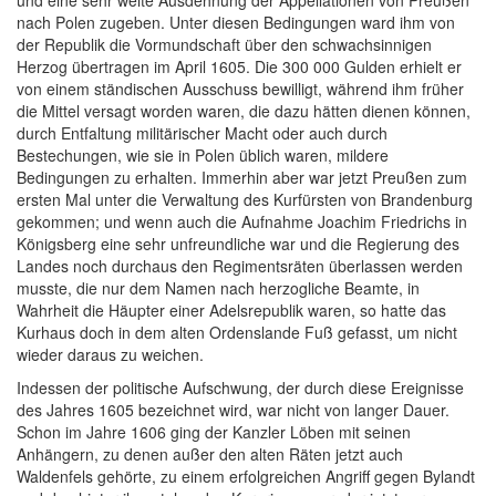
und eine sehr weite Ausdehnung der Appellationen von Preußen
nach Polen zugeben. Unter diesen Bedingungen ward ihm von
der Republik die Vormundschaft über den schwachsinnigen
Herzog übertragen im April 1605. Die 300 000 Gulden erhielt er
von einem ständischen Ausschuss bewilligt, während ihm früher
die Mittel versagt worden waren, die dazu hätten dienen können,
durch Entfaltung militärischer Macht oder auch durch
Bestechungen, wie sie in Polen üblich waren, mildere
Bedingungen zu erhalten. Immerhin aber war jetzt Preußen zum
ersten Mal unter die Verwaltung des Kurfürsten von Brandenburg
gekommen; und wenn auch die Aufnahme Joachim Friedrichs in
Königsberg eine sehr unfreundliche war und die Regierung des
Landes noch durchaus den Regimentsräten überlassen werden
musste, die nur dem Namen nach herzogliche Beamte, in
Wahrheit die Häupter einer Adelsrepublik waren, so hatte das
Kurhaus doch in dem alten Ordenslande Fuß gefasst, um nicht
wieder daraus zu weichen.
Indessen der politische Aufschwung, der durch diese Ereignisse
des Jahres 1605 bezeichnet wird, war nicht von langer Dauer.
Schon im Jahre 1606 ging der Kanzler Löben mit seinen
Anhängern, zu denen außer den alten Räten jetzt auch
Waldenfels gehörte, zu einem erfolgreichen Angriff gegen Bylandt