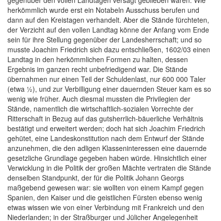
gegenüber den vollen Landtagen versagt geblieben waren. Wie
herkömmlich wurde erst ein Notabeln Ausschuss berufen und
dann auf den Kreistagen verhandelt. Aber die Stände fürchteten,
der Verzicht auf den vollen Landtag könne der Anfang vom Ende
sein für ihre Stellung gegenüber der Landesherrschaft; und so
musste Joachim Friedrich sich dazu entschließen, 1602/03 einen
Landtag in den herkömmlichen Formen zu halten, dessen
Ergebnis im ganzen recht unbefriedigend war. Die Stände
übernahmen nur einen Teil der Schuldenlast, nur 600 000 Taler
(etwa ½), und zur Verbilligung einer dauernden Steuer kam es so
wenig wie früher. Auch diesmal mussten die Privilegien der
Stände, namentlich die wirtschaftlich-sozialen Vorrechte der
Ritterschaft in Bezug auf das gutsherrlich-bäuerliche Verhältnis
bestätigt und erweitert werden; doch hat sich Joachim Friedrich
gehütet, eine Landeskonstitution nach dem Entwurf der Stände
anzunehmen, die den adligen Klasseninteressen eine dauernde
gesetzliche Grundlage gegeben haben würde. Hinsichtlich einer
Verwicklung in die Politik der großen Mächte vertraten die Stände
denselben Standpunkt, der für die Politik Johann Georgs
maßgebend gewesen war: sie wollten von einem Kampf gegen
Spanien, den Kaiser und die geistlichen Fürsten ebenso wenig
etwas wissen wie von einer Verbindung mit Frankreich und den
Niederlanden; in der Straßburger und Jülicher Angelegenheit