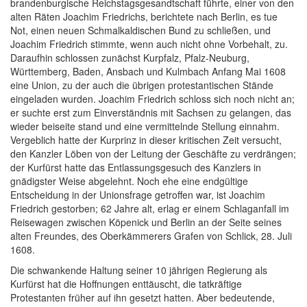
brandenburgische Reichstagsgesandtschaft führte, einer von den
alten
Räten Joachim Friedrichs, berichtete nach Berlin, es tue
Not, einen neuen Schmalkaldischen Bund zu schließen, und
Joachim Friedrich stimmte, wenn auch nicht ohne Vorbehalt, zu.
Daraufhin schlossen zunächst Kurpfalz, Pfalz-Neuburg,
Württemberg, Baden, Ansbach und Kulmbach Anfang Mai 1608
eine Union, zu der auch die übrigen protestantischen Stände
eingeladen wurden. Joachim Friedrich schloss sich noch nicht an;
er suchte erst zum Einverständnis mit Sachsen zu gelangen, das
wieder beiseite stand und eine vermittelnde Stellung einnahm.
Vergeblich hatte der Kurprinz in dieser kritischen Zeit versucht,
den Kanzler Löben von der Leitung der Geschäfte zu verdrängen;
der Kurfürst hatte das Entlassungsgesuch des Kanzlers in
gnädigster Weise abgelehnt. Noch ehe eine endgültige
Entscheidung in der Unionsfrage getroffen war, ist Joachim
Friedrich gestorben; 62 Jahre alt, erlag er einem Schlaganfall im
Reisewagen zwischen Köpenick und Berlin an der Seite seines
alten Freundes, des Oberkämmerers Grafen von Schlick, 28. Juli
1608.
Die schwankende Haltung seiner 10 jährigen Regierung als
Kurfürst hat die Hoffnungen enttäuscht, die tatkräftige
Protestanten früher auf ihn gesetzt hatten. Aber bedeutende,