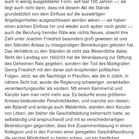
auch in wenig ausgebildeter Form, seit fast 100 Jahren —; sie
liegt auch nicht darin, dass mit diesem Akt die Stände
grundsätzlich von dem Einfluss auf die auswärtigen
Angelegenheiten ausgeschlossen worden wären — sie haben
einen solchen Einfluss hin und wieder auch später noch geübt —;
auch die Berufung fremder Räte war nichts Neues, obwohl ihre
Zahl unter Joachim Friedrich besonders groß gewesen ist und
den Ständen Anlass zu missgünstigen Bemerkungen geboten hat.
Das Verhältnis zu den Ständen ist nicht das Wesentliche dabei.
Nicht der Landtag von 1602/03 hat die Veranlassung zur Stiftung
des Geheimen Rats gegeben, sondern der Tod des Markgrafen
Georg Friedrich mit den daran sich knüpfenden politischen
Folgen. Jetzt, wo die Nachfolge in Preußen, wie die in Jülich, in
nähere Sicht trat, wurde die Regierung schwieriger, verwickelter,
verantwortungsvoller als vordem. Mit einem Kammerrat und
Kanzler kam man nicht mehr aus. Es bedurfte eines größeren
Kreises bedeutender Persönlichkeiten, und manche von diesen,
wie Bylandt und anfangs auch Waldenfels, standen dem Kanzler
von Löben, der bisher die Geschäftsleitung beherrscht hatte, so
selbständig und anspruchsvoll und mit so verschiedenartigen
Bestrebungen gegenüber, dass ihre Zusammenfassung in einem
Kollegium und in den Formen einer geregelten Geschäftsordnung
die einzige Möglichkeit zu bieten schien, um ein friedliches