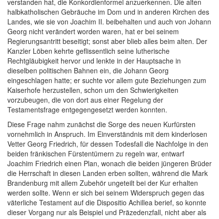
verstanden hat, die Konkordienformel anzuerkennen. Die alten
halbkatholischen Gebräuche im Dom und in anderen Kirchen des
Landes, wie sie von Joachim II. beibehalten und auch von Johann
Georg nicht verändert worden waren, hat er bei seinem
Regierungsantritt beseitigt; sonst aber blieb alles beim alten. Der
Kanzler Löben kehrte geflissentlich seine lutherische
Rechtgläubigkeit hervor und lenkte in der Hauptsache in
dieselben politischen Bahnen ein, die Johann Georg
eingeschlagen hatte; er suchte vor allem gute Beziehungen zum
Kaiserhofe herzustellen, schon um den Schwierigkeiten
vorzubeugen, die von dort aus einer Regelung der
Testamentsfrage entgegengesetzt werden konnten.
Diese Frage nahm zunächst die Sorge des neuen Kurfürsten
vornehmlich in Anspruch. Im Einverständnis mit dem kinderlosen
Vetter Georg Friedrich, für dessen Todesfall die Nachfolge in den
beiden fränkischen Fürstentümern zu regeln war, entwarf
Joachim Friedrich einen Plan, wonach die beiden jüngeren Brüder
die Herrschaft in diesen Landen erben sollten, während die Mark
Brandenburg mit allem Zubehör ungeteilt bei der Kur erhalten
werden sollte. Wenn er sich bei seinem Widerspruch gegen das
väterliche Testament auf die Dispositio Achillea berief, so konnte
dieser Vorgang nur als Beispiel und Präzedenzfall, nicht aber als