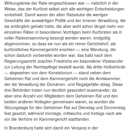
Wirkungskreis der Rate eingeschlossen war — natürlich in der
Weise, das der Kurfürst selbst sich alle wichtigen Entscheidungen
vorbehielt. Damit waren der alten Ratsstube die wenigen
Geschäfte der auswärtigen Politik und der inneren Verwaltung, die
sie anfänglich gehabt hatte, die aber wohl schon längst mehr von
einzelnen Räten in besonderen Vorträgen beim Kurfürsten als in
voller Ratsversammlung besorgt worden waren, endgültig
abgenommen, so dass sie nun als ein reiner Gerichtshof, als
kurfürstliches Kammergericht erschien — eine Wendung, die
schon dadurch vorbereitet worden war, das bald nach dem
Regierungsantritt Joachim Friedrichs ein besonderer Vizekanzler
zur Leitung der Rechtspflege bestellt wurde. Als dritte Hofbehörde
— abgesehen von dem Konsistorium — stand neben dem
Geheimen Rat und dem Kammergericht noch die Amtskammer,
der die Verwaltung der Domänen- und Regalgefälle oblag. Diese
drei Behörden traten nun deutlich gesondert auseinander; da
aber eine Anzahl von Mitgliedern dem Geheimen Rat und den
beiden anderen Kollegien gemeinsam waren, so wurden die
Sitzungstage für den Geheimen Rat auf Dienstag und Donnerstag
fest gesetzt, während montags, mittwochs und freitags nach wie
vor die Verhöre im Kammergericht stattfanden.
In Brandenburg hatte sich damit ein Vorgang in der